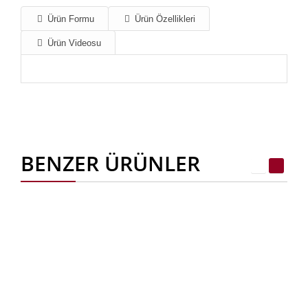
Ürün Formu
Ürün Özellikleri
Ürün Videosu
BENZER ÜRÜNLER
Brc Regülatör Tamiri Brc Diyafram Değişimi Tamiri Kapaklı
Çerkezköy TRAKYA BÖLGESİ